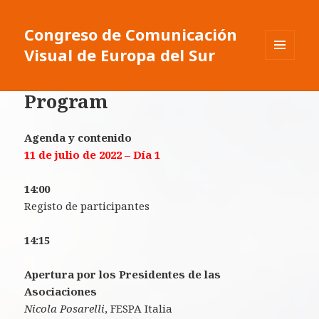
Congreso de Comunicación
Visual de Europa del Sur
MENU
ET
WIDGETS
Program
Agenda y contenido
11 de julio de 2022 – Día 1
14:00
Registo de participantes
14:15
Apertura por los Presidentes de las
Asociaciones
Nicola Posarelli
, FESPA Italia