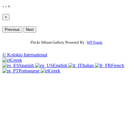
‹
›
×
×
Previous
Next
Flickr Album Gallery Powered By:
WP Frank
© Kolokio International
Greek
Spanish
English
Italian
French
Portuguese
Greek