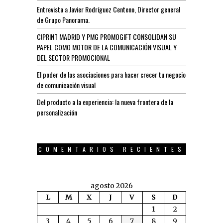
Entrevista a Javier Rodríguez Centeno, Director general
de Grupo Panorama.
C!PRINT MADRID Y PMG PROMOGIFT CONSOLIDAN SU
PAPEL COMO MOTOR DE LA COMUNICACIÓN VISUAL Y
DEL SECTOR PROMOCIONAL
El poder de las asociaciones para hacer crecer tu negocio
de comunicación visual
Del producto a la experiencia: la nueva frontera de la
personalización
COMENTARIOS RECIENTES
agosto 2026
L
M
X
J
V
S
D
1
2
3
4
5
6
7
8
9