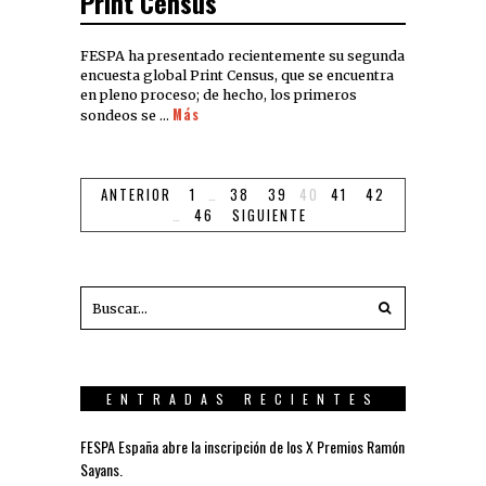
Print Census
FESPA ha presentado recientemente su segunda
encuesta global Print Census, que se encuentra
en pleno proceso; de hecho, los primeros
Más
sondeos se …
ANTERIOR
1
…
38
39
40
41
42
…
46
SIGUIENTE
ENTRADAS RECIENTES
FESPA España abre la inscripción de los X Premios Ramón
Sayans.