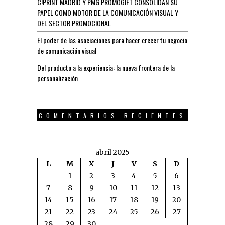
C!PRINT MADRID Y PMG PROMOGIFT CONSOLIDAN SU
PAPEL COMO MOTOR DE LA COMUNICACIÓN VISUAL Y
DEL SECTOR PROMOCIONAL
El poder de las asociaciones para hacer crecer tu negocio
de comunicación visual
Del producto a la experiencia: la nueva frontera de la
personalización
COMENTARIOS RECIENTES
abril 2025
L
M
X
J
V
S
D
1
2
3
4
5
6
7
8
9
10
11
12
13
14
15
16
17
18
19
20
21
22
23
24
25
26
27
28
29
30