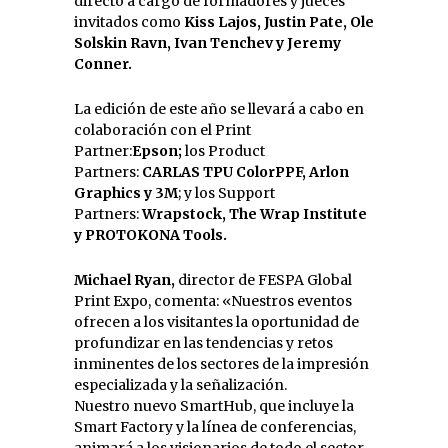
directo a cargo de formadores y jueces
invitados como
Kiss Lajos, Justin Pate, Ole
Solskin Ravn, Ivan Tenchev y Jeremy
Conner.
La edición de este año se llevará a cabo en
colaboración con el Print
Partner:
Epson;
los Product
Partners:
CARLAS TPU ColorPPF, Arlon
Graphics y 3M
; y los Support
Partners:
Wrapstock, The Wrap Institute
y PROTOKONA Tools.
Michael Ryan,
director de FESPA Global
Print Expo, comenta: «Nuestros eventos
ofrecen a los visitantes la oportunidad de
profundizar en las tendencias y retos
inminentes de los sectores de la impresión
especializada y la señalización.
Nuestro nuevo SmartHub, que incluye la
Smart Factory y la línea de conferencias,
animará a los visionarios de todo el sector