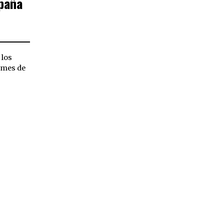
paña
 los
 mes de