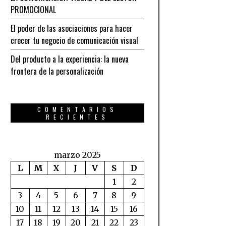
PROMOCIONAL
El poder de las asociaciones para hacer
crecer tu negocio de comunicación visual
Del producto a la experiencia: la nueva
frontera de la personalización
COMENTARIOS
RECIENTES
marzo 2025
L
M
X
J
V
S
D
1
2
3
4
5
6
7
8
9
10
11
12
13
14
15
16
17
18
19
20
21
22
23