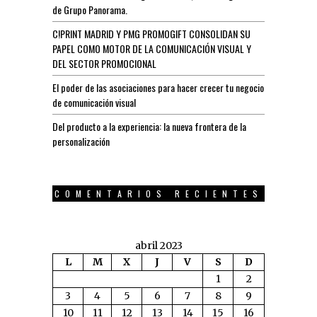
de Grupo Panorama.
C!PRINT MADRID Y PMG PROMOGIFT CONSOLIDAN SU
PAPEL COMO MOTOR DE LA COMUNICACIÓN VISUAL Y
DEL SECTOR PROMOCIONAL
El poder de las asociaciones para hacer crecer tu negocio
de comunicación visual
Del producto a la experiencia: la nueva frontera de la
personalización
COMENTARIOS RECIENTES
abril 2023
L
M
X
J
V
S
D
1
2
3
4
5
6
7
8
9
10
11
12
13
14
15
16