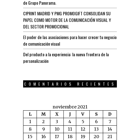
de Grupo Panorama.
C!PRINT MADRID Y PMG PROMOGIFT CONSOLIDAN SU
PAPEL COMO MOTOR DE LA COMUNICACIÓN VISUAL Y
DEL SECTOR PROMOCIONAL
El poder de las asociaciones para hacer crecer tu negocio
de comunicación visual
Del producto a la experiencia: la nueva frontera de la
personalización
COMENTARIOS RECIENTES
noviembre 2021
L
M
X
J
V
S
D
1
2
3
4
5
6
7
8
9
10
11
12
13
14
15
16
17
18
19
20
21