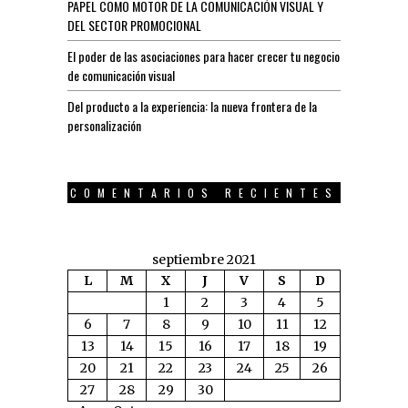
PAPEL COMO MOTOR DE LA COMUNICACIÓN VISUAL Y
DEL SECTOR PROMOCIONAL
El poder de las asociaciones para hacer crecer tu negocio
de comunicación visual
Del producto a la experiencia: la nueva frontera de la
personalización
COMENTARIOS RECIENTES
septiembre 2021
L
M
X
J
V
S
D
1
2
3
4
5
6
7
8
9
10
11
12
13
14
15
16
17
18
19
20
21
22
23
24
25
26
27
28
29
30