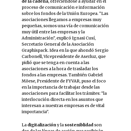
de la cadena
, ofreciéndose a ayudar en el
proceso de comunicación e información
sobre los fondos de la Unión Europea. “Las
asociaciones llegamos a empresas muy
pequeñas, somos una vía de comunicación
muy útil entre las empresas y la
Administración”, explicó Ignasi Cusí,
Secretario General de la Asociación
Graphispack. Idea en la que ahondó Sergio
Carbonell, Vicepresidente de Aserluz, que
pidió que se tenga en cuenta a las
asociaciones a la hora de trasladar los
fondos a las empresas. También Gabriel
Möese, Presidente de FYVAR, puso el foco
en la importancia de trabajar desde las
asociaciones para facilitar los trámites: “la
interlocución directa en los asuntos que
interesan a nuestras empresas es de vital
importancia”.
La
digitalización
y la
sosteniblidad
son
dos de las líneas de acción que recibirán