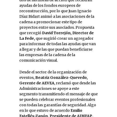
ayudas de los fondos europeos de
reconstrucción, por lo que Juan Ignacio
Díaz Bidart animó a las asociaciones de la
cadena a promocionar este tipo de
proyectos entre sus asociados. Propuesta
que recogió
David Torrejón, Director de
La Fede,
que sugirió crear un agregador
para informar de todas las ayudas que van
a llegar y de las que puedan beneficiarse
las empresas de la cadena de la
comunicación visual.
Desde el sector de la organización de
eventos,
Beatriz González-Quevedo,
Gerente de AEVEA
, reclamó que desde las
Administraciones se apoye a este
segmento transmitiendo el mensaje de que
se pueden celebrar eventos profesionales
con todas las garantías de seguridad. Algo
en lo que estuvo de acuerdo
Emilio
Estellés-Zanón, Presidente de AIMFAP
,