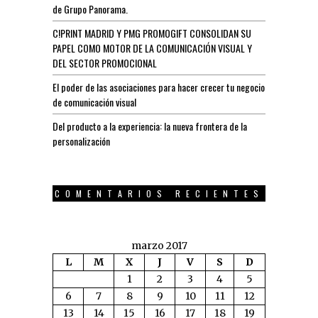
de Grupo Panorama.
C!PRINT MADRID Y PMG PROMOGIFT CONSOLIDAN SU
PAPEL COMO MOTOR DE LA COMUNICACIÓN VISUAL Y
DEL SECTOR PROMOCIONAL
El poder de las asociaciones para hacer crecer tu negocio
de comunicación visual
Del producto a la experiencia: la nueva frontera de la
personalización
COMENTARIOS RECIENTES
marzo 2017
L
M
X
J
V
S
D
1
2
3
4
5
6
7
8
9
10
11
12
13
14
15
16
17
18
19