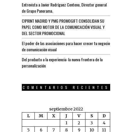
Entrevista a Javier Rodríguez Centeno, Director general
de Grupo Panorama.
C!PRINT MADRID Y PMG PROMOGIFT CONSOLIDAN SU
PAPEL COMO MOTOR DE LA COMUNICACIÓN VISUAL Y
DEL SECTOR PROMOCIONAL
El poder de las asociaciones para hacer crecer tu negocio
de comunicación visual
Del producto a la experiencia: la nueva frontera de la
personalización
COMENTARIOS RECIENTES
septiembre 2022
L
M
X
J
V
S
D
1
2
3
4
5
6
7
8
9
10
11