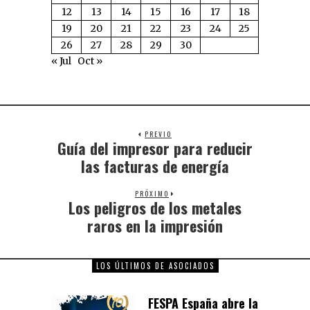
12
13
14
15
16
17
18
19
20
21
22
23
24
25
26
27
28
29
30
« Jul
Oct »
PREVIO
Guía del impresor para reducir
las facturas de energía
PRÓXIMO
Los peligros de los metales
raros en la impresión
LOS ÚLTIMOS DE ASOCIADOS
FESPA España abre la