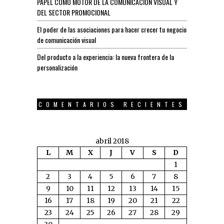
PAPEL COMO MOTOR DE LA COMUNICACIÓN VISUAL Y
DEL SECTOR PROMOCIONAL
El poder de las asociaciones para hacer crecer tu negocio
de comunicación visual
Del producto a la experiencia: la nueva frontera de la
personalización
COMENTARIOS RECIENTES
abril 2018
L
M
X
J
V
S
D
1
2
3
4
5
6
7
8
9
10
11
12
13
14
15
16
17
18
19
20
21
22
23
24
25
26
27
28
29