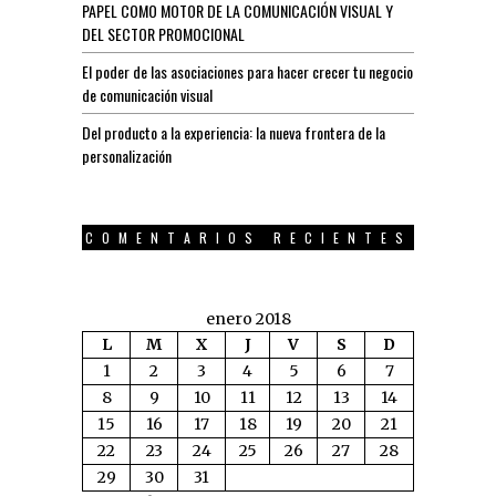
PAPEL COMO MOTOR DE LA COMUNICACIÓN VISUAL Y
DEL SECTOR PROMOCIONAL
El poder de las asociaciones para hacer crecer tu negocio
de comunicación visual
Del producto a la experiencia: la nueva frontera de la
personalización
COMENTARIOS RECIENTES
enero 2018
L
M
X
J
V
S
D
1
2
3
4
5
6
7
8
9
10
11
12
13
14
15
16
17
18
19
20
21
22
23
24
25
26
27
28
29
30
31