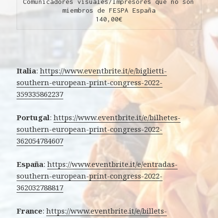
Comunicadores visuales/Impresores que no son 
miembros de FESPA España
140,00€
Italia
:
https://www.eventbrite.it/e/biglietti-
southern-european-print-congress-2022-
359335862237
Portugal
:
https://www.eventbrite.it/e/bilhetes-
southern-european-print-congress-2022-
362054784607
España
:
https://www.eventbrite.it/e/entradas-
southern-european-print-congress-2022-
362032788817
France
:
https://www.eventbrite.it/e/billets-