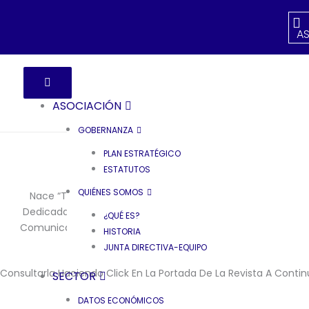
A
ASOCIACIÓN
GOBERNANZA
PLAN ESTRATÉGICO
ESTATUTOS
QUIÉNES SOMOS
Nace “Tinta”, La Revista De FESPA España Asociación
Dedicada A Todas Las Empresas De La Impresión De La
¿QUÉ ES?
Comunicación Visual. En 2019 Se Modificó El Nombre Por
HISTORIA
FESPA España Magazine.
JUNTA DIRECTIVA-EQUIPO
Consultarla Haciendo Click En La Portada De La Revista A Contin
SECTOR
DATOS ECONÓMICOS