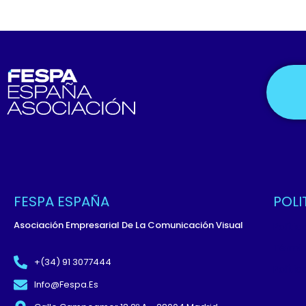
FESPA ESPAÑA
POLI
Asociación Empresarial De La Comunicación Visual
Políti
Términ
+(34) 91 3077444
Políti
Info@fespa.es